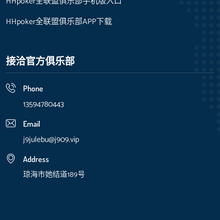
HHpoker全联盟俱乐部手机版入口
HHpoker全联盟俱乐部APP下载
接洽官方俱乐部
Phone
13594780443
Email
j9julebu@j909.vip
Address
琼海市她结道189号