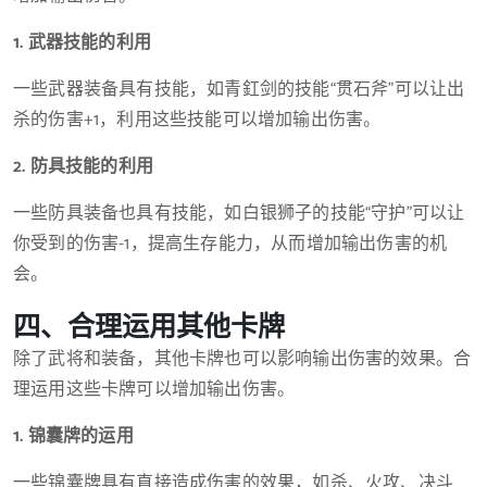
1. 武器技能的利用
一些武器装备具有技能，如青釭剑的技能“贯石斧”可以让出
杀的伤害+1，利用这些技能可以增加输出伤害。
2. 防具技能的利用
一些防具装备也具有技能，如白银狮子的技能“守护”可以让
你受到的伤害-1，提高生存能力，从而增加输出伤害的机
会。
四、合理运用其他卡牌
除了武将和装备，其他卡牌也可以影响输出伤害的效果。合
理运用这些卡牌可以增加输出伤害。
1. 锦囊牌的运用
一些锦囊牌具有直接造成伤害的效果，如杀、火攻、决斗