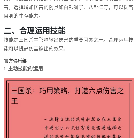
害。选择增加伤害的防具如白银狮子、八卦阵等，可以提高
自身的生存能力。
二、合理运用技能
技能是三国杀中影响输出伤害的重要因素之一。合理运用技
能可以提高伤害输出的效果。
官方俱乐部
1. 主动技能的运用