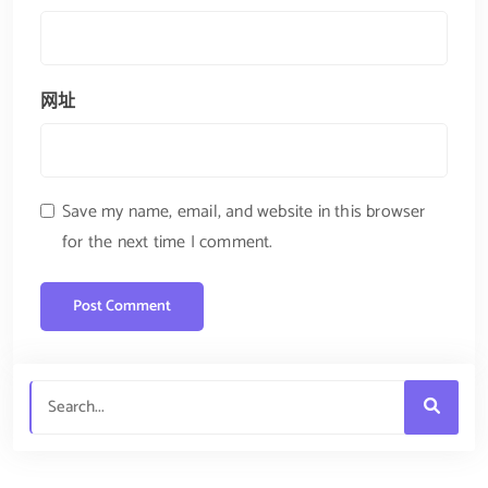
网址
Save my name, email, and website in this browser
for the next time I comment.