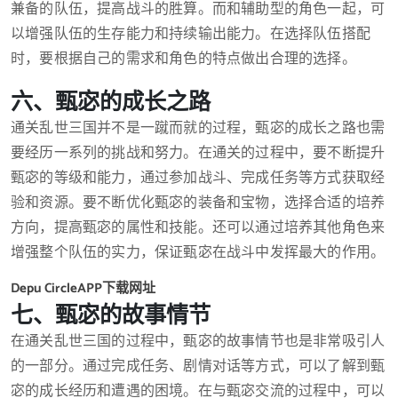
兼备的队伍，提高战斗的胜算。而和辅助型的角色一起，可
以增强队伍的生存能力和持续输出能力。在选择队伍搭配
时，要根据自己的需求和角色的特点做出合理的选择。
六、甄宓的成长之路
通关乱世三国并不是一蹴而就的过程，甄宓的成长之路也需
要经历一系列的挑战和努力。在通关的过程中，要不断提升
甄宓的等级和能力，通过参加战斗、完成任务等方式获取经
验和资源。要不断优化甄宓的装备和宝物，选择合适的培养
方向，提高甄宓的属性和技能。还可以通过培养其他角色来
增强整个队伍的实力，保证甄宓在战斗中发挥最大的作用。
Depu CircleAPP下载网址
七、甄宓的故事情节
在通关乱世三国的过程中，甄宓的故事情节也是非常吸引人
的一部分。通过完成任务、剧情对话等方式，可以了解到甄
宓的成长经历和遭遇的困境。在与甄宓交流的过程中，可以