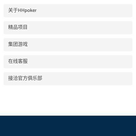
关于HHpoker
精品项目
集团游戏
在线客服
接洽官方俱乐部