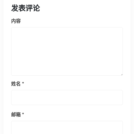
发表评论
内容
姓名
*
邮箱
*