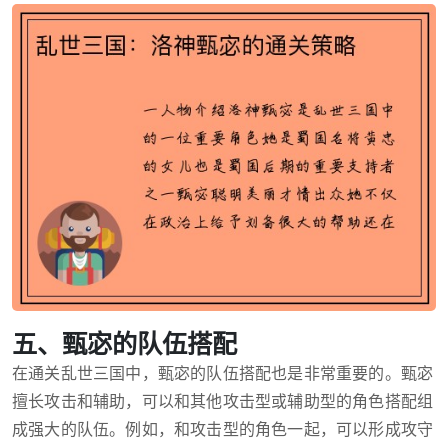
五、甄宓的队伍搭配
在通关乱世三国中，甄宓的队伍搭配也是非常重要的。甄宓
擅长攻击和辅助，可以和其他攻击型或辅助型的角色搭配组
成强大的队伍。例如，和攻击型的角色一起，可以形成攻守