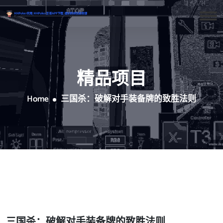
精品项目
Home
三国杀：破解对手装备牌的致胜法则
三国杀：破解对手装备牌的致胜法则