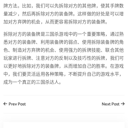
牌方法。比如，我们可以先拆除对方的其他牌，使其手牌数
量减少，然后再拆除对方的装备牌。这样做的好处是可以增
加对方弃牌的机会，从而更容易拆除对方的装备牌。
拆除对方的装备牌是三国杀游戏中的一个重要策略，通过熟
悉对方的装备牌、利用装备牌的弱点、使用拆除装备牌的角
色、制造对方弃牌的机会、使用强力的拆牌技能、联合其他
玩家进行拆牌、注意对方的反制以及技巧性的拆牌，我们可
以更好地拆除对方的装备牌，从而增加自己的胜率。在游戏
中，我们要灵活运用各种策略，不断提升自己的游戏水平，
成为一个真正的三国杀达人。
Prev Post
Next Post