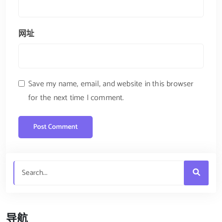
网址
Save my name, email, and website in this browser
for the next time I comment.
导航