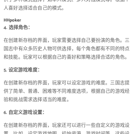
人喜好选择适合自己的模式。
HHpoker
4. 选择角色：
在创建新存档的界面，玩家需要选择自己要扮演的角色。三
国志中有众多历史人物可供选择，每个角色都有不同的特点
和技能。玩家可以根据自己的喜好和策略选择合适的角色。
5. 设定游戏难度：
在创建新存档的界面，玩家可以设定游戏的难度。三国志提
供了简单、普通、困难等不同难度选项，根据自己的游戏经
验和挑战需求选择适当的难度。
6. 自定义游戏设置：
在创建新存档的界面，玩家还可以进行一些自定义的游戏设
置。比如，设定游戏地图、初始资源、游戏时间等。这些设