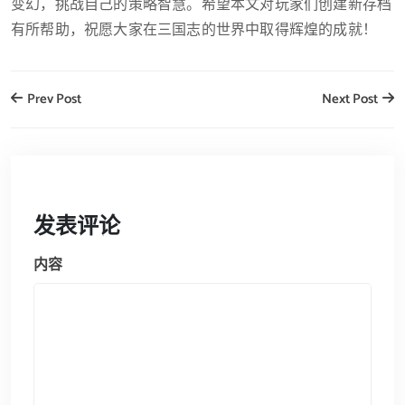
变幻，挑战自己的策略智慧。希望本文对玩家们创建新存档
有所帮助，祝愿大家在三国志的世界中取得辉煌的成就！
Prev Post
Next Post
发表评论
内容