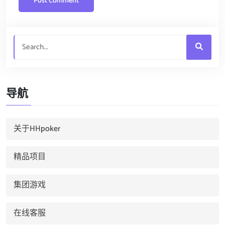
导航
关于HHpoker
精品项目
集团游戏
在线客服