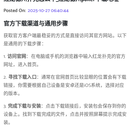
Posted On:
2025-10-27 06:40:44
官方下载渠道与通用步骤
获取官方客户端最稳妥的方式是直接访问其官方网站。以下
是通用的下载步骤：
1.
访问官网
：在电脑或手机的浏览器中输入红龙扑克的官方
网址，进入首页。
2.
寻找下载入口
：通常在官网首页比较显眼的位置会有下载
链接，你需要根据自己设备是安卓还是iOS系统，选择对应
的版本。
3.
完成下载与安装
：点击下载链接后，安装包会保存到你的
设备上。找到下载完成的文件，点击并按照屏幕提示完成安
装。